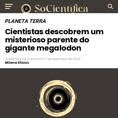
PLANETA TERRA
Cientistas descobrem um
misterioso parente do
gigante megalodon
Publicado
há 3 anos
em
17 de setembro de 2023
Milena Elísios