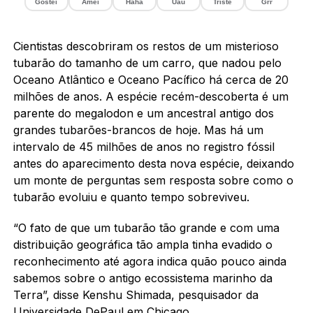
Gostei
Amei
Haha
Uau
Triste
Grr
Cientistas descobriram os restos de um misterioso
tubarão do tamanho de um carro, que nadou pelo
Oceano Atlântico e Oceano Pacífico há cerca de 20
milhões de anos. A espécie recém-descoberta é um
parente do megalodon e um ancestral antigo dos
grandes tubarões-brancos de hoje. Mas há um
intervalo de 45 milhões de anos no registro fóssil
antes do aparecimento desta nova espécie, deixando
um monte de perguntas sem resposta sobre como o
tubarão evoluiu e quanto tempo sobreviveu.
“O fato de que um tubarão tão grande e com uma
distribuição geográfica tão ampla tinha evadido o
reconhecimento até agora indica quão pouco ainda
sabemos sobre o antigo ecossistema marinho da
Terra”, disse Kenshu Shimada, pesquisador da
Universidade DePaul em Chicago.