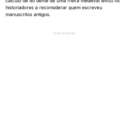
cálculo de do dente de uma freira medieval levou os
historiadores a reconsiderar quem escreveu
manuscritos antigos.
PUBLICIDADE