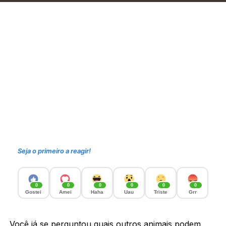
Seja o primeiro a reagir!
0
0
0
0
0
0
Gostei
Amei
Haha
Uau
Triste
Grr
Você já se perguntou quais outros animais podem