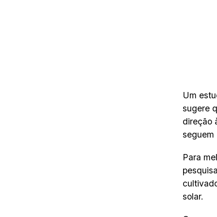
Um estud
sugere 
direção 
seguem n
Para me
pesquisa
cultivado
solar.