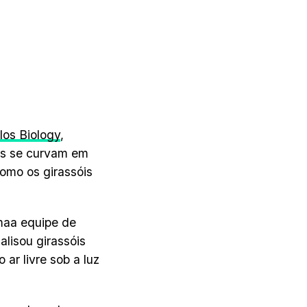
los Biology
,
is se curvam em
como os girassóis
maa equipe de
lisou girassóis
 ar livre sob a luz