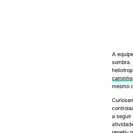
A equipe
sombra. 
heliotro
caminhos
mesmo ob
Curiosam
controla
a seguir
atividad
repetiu 