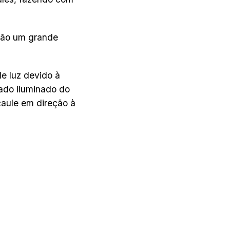
 são um grande
e luz devido à
lado iluminado do
caule em direção à