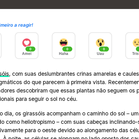
imeiro a reagir!
0
0
0
Amei
Haha
Uau
Tris
sóis
, com suas deslumbrantes crinas amarelas e caules
gmáticos do que parecem à primeira vista. Recentemen
dores descobriram que essas plantas não seguem os 
onais para seguir o sol no céu.
o dia, os girassóis acompanham o caminho do sol – u
o como heliotropismo – com suas cabeças inclinando-
ivamente para o oeste devido ao alongamento das célul
. À noite, as células se alongam no lado oposto dos c