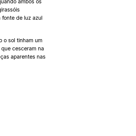
 quando ambos os
irassóis
fonte de luz azul
o o sol tinham um
s que cesceram na
nças aparentes nas