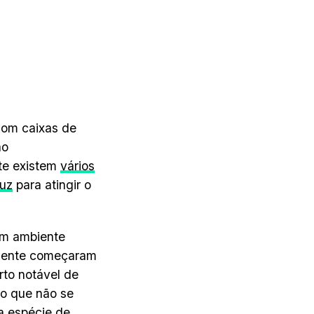
 com caixas de
ao
nte existem
vários
luz
para atingir o
em ambiente
amente começaram
rto notável de
go que não se
a espécie de