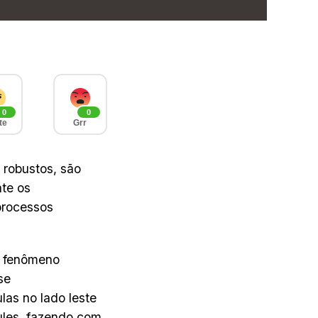
0
0
te
Grr
 robustos, são
te os
processos
m fenômeno
se
as no lado leste
aules, fazendo com