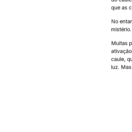
que as c
No entan
mistério.
Muitas p
ativação
caule, q
luz. Mas