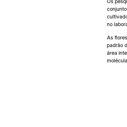
Os pesqu
conjunto
cultivad
no labor
As flore
padrão d
área int
molécula