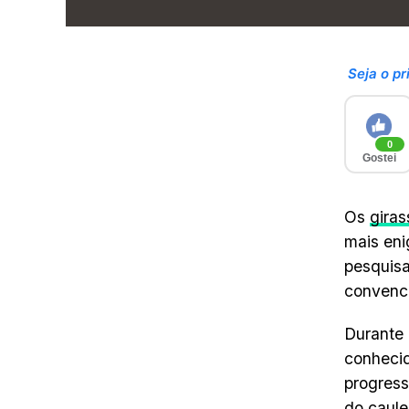
Seja o pr
0
Gostei
Os
giras
mais eni
pesquisa
convenci
Durante 
conhecid
progress
do caule