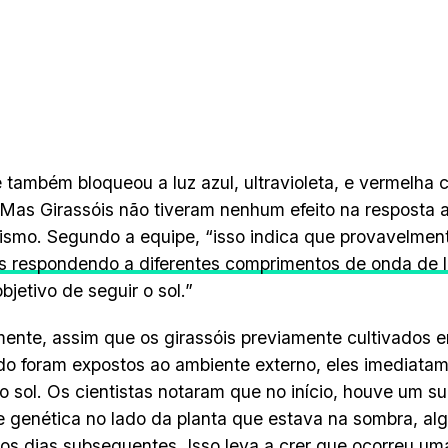
 também bloqueou a luz azul, ultravioleta, e vermelha
Mas Girassóis não tiveram nenhum efeito na resposta 
pismo. Segundo a equipe, “isso indica que provavelme
 respondendo a diferentes comprimentos de onda de 
jetivo de seguir o sol.”
ente, assim que os girassóis previamente cultivados 
do foram expostos ao ambiente externo, eles imediat
 o sol. Os cientistas notaram que no início, houve um su
e genética no lado da planta que estava na sombra, al
nos dias subsequentes. Isso leva a crer que ocorreu um