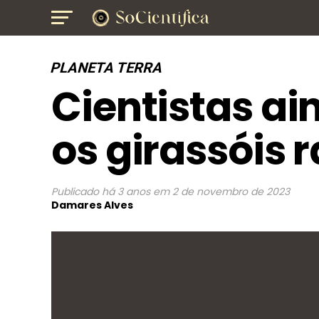
PLANETA TERRA
Cientistas a
os girassóis 
Publicado
há 3 anos
em
2 de novembro de 2023
Damares Alves