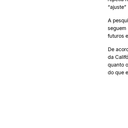
“ajuste”
A pesqui
seguem o
futuros 
De acord
da Calif
quanto o
do que 