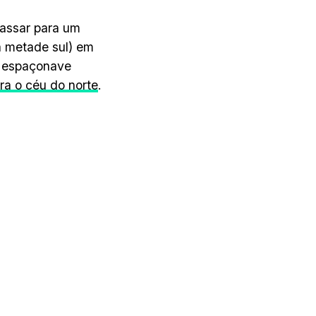
passar para um
a metade sul) em
A espaçonave
ara o céu do norte
.