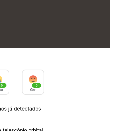
0
0
te
Grr
mos já detectados
telescópio orbital