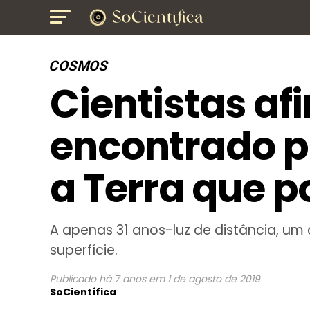
COSMOS
Cientistas af
encontrado p
a Terra que p
A apenas 31 anos-luz de distância, um
superfície.
Publicado
há 7 anos
em
1 de agosto de 2019
SoCientífica