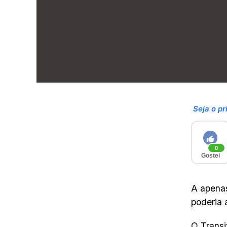
Seja o pr
0
Gostei
A apenas
poderia 
O Transi