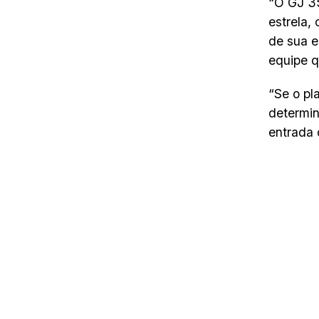
“O GJ 35
estrela,
de sua e
equipe q
“Se o pl
determin
entrada 