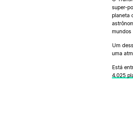
super-po
planeta 
astrônom
mundos 
Um desse
uma atmo
Está ent
4.025 p