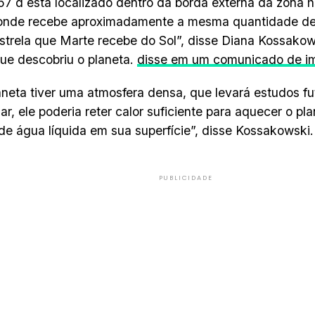
7 d está localizado dentro da borda externa da zona h
 onde recebe aproximadamente a mesma quantidade de 
strela que Marte recebe do Sol”, disse Diana Kossako
ue descobriu o planeta.
disse em um comunicado de i
aneta tiver uma atmosfera densa, que levará estudos fu
ar, ele poderia reter calor suficiente para aquecer o pla
de água líquida em sua superfície”, disse Kossakowski.
PUBLICIDADE