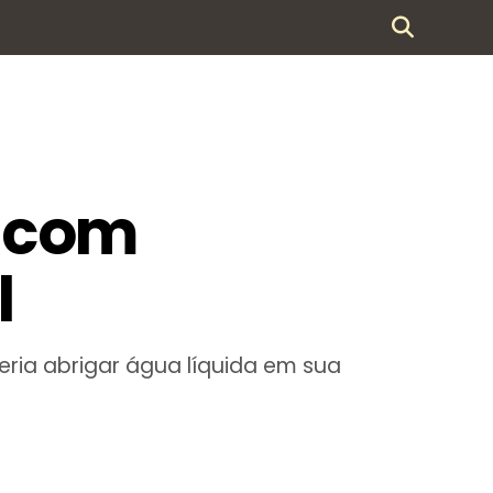
o com
l
ria abrigar água líquida em sua