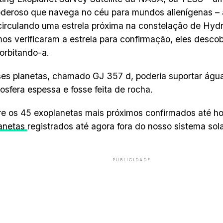
deroso que navega no céu para mundos alienígenas –
circulando uma estrela próxima na constelação de Hyd
os verificaram a estrela para confirmação, eles descob
orbitando-a.
s planetas, chamado GJ 357 d, poderia suportar água 
sfera espessa e fosse feita de rocha.
re os 45 exoplanetas mais próximos confirmados até ho
lanetas
registrados até agora fora do nosso sistema sola
PUBLICIDADE