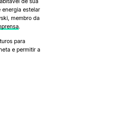
abitável de sua
energia estelar
wski, membro da
mprensa
.
turos para
neta e permitir a