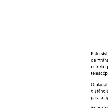
Este sis
de “trân
estrela 
telescóp
O planet
distânci
para a ág