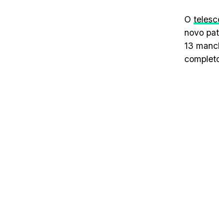
O
telesc
novo pat
13 manc
completo