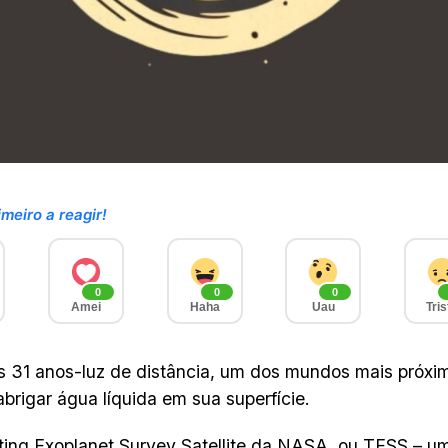
imeiro a reagir!
0
0
0
Amei
Haha
Uau
Tris
 31 anos-luz de distância, um dos mundos mais próxi
abrigar água líquida em sua superfície.
ting Exoplanet Survey Satellite da NASA, ou TESS – um 