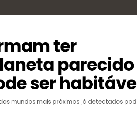
irmam ter
laneta parecid
ode ser habitáve
 dos mundos mais próximos já detectados pode