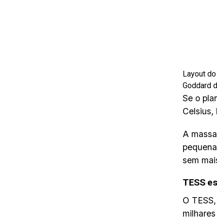
Layout do
Goddard d
Se o pla
Celsius,
A massa 
pequena 
sem mai
TESS es
O TESS, 
milhares