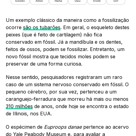
Gostei
Amei
Haha
Uau
Triste
Grr
Um exemplo clássico da maneira como a fossilização
ocorre
são os tubarões
. Em geral, o esqueleto destes
peixes (que é feito de cartilagem) não fica
conservado em fóssil. Já a mandíbula e os dentes,
feitos de ossos, podem se fossilizar. Entretanto, um
novo fóssil mostra que tecidos moles podem se
preservar de uma forma curiosa.
Nesse sentido, pesquisadores registraram um raro
caso de um sistema nervoso conservado em fóssil. O
pequeno cérebro, por sua vez, pertenceu a um
caranguejo-ferradura que morreu há mais ou menos
310 milhões
de anos, onde hoje se encontra o estado
de Illinois, nos EUA.
O espécimen de
Euproops danae
pertence ao acervo
do Yale Peabody Museum e, para avaliar a