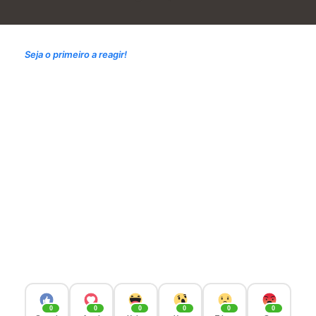
Seja o primeiro a reagir!
0
0
0
0
0
0