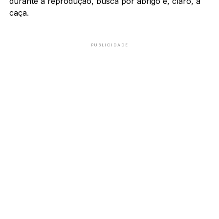
durante a reprodução, busca por abrigo e, claro, a
caça.
PUBLICIDADE