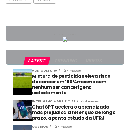
PUBLICIDADE
LATEST
TRENDING
VIDEOS
AGRICULTURA
há 4 meses
Mistura de pesticidas eleva risco
de câncer em 150% mesmo sem
nenhum ser cancerígeno
isoladamente
INTELIGÊNCIA ARTIFICIAL
há 4 meses
ChatGPT acelera o aprendizado
mas prejudica a retenção de longo
prazo, aponta estudo da UFRJ
COSMOS
há 4 meses