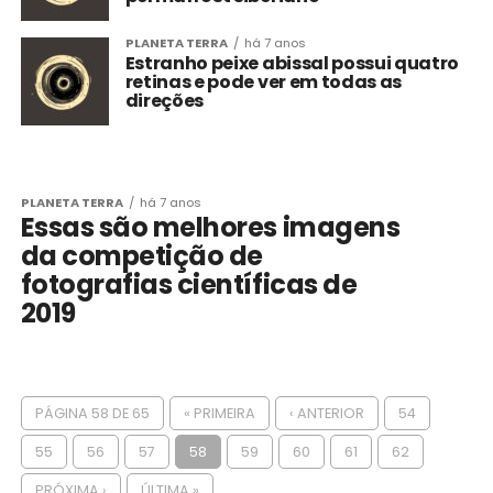
PLANETA TERRA
há 7 anos
Estranho peixe abissal possui quatro
retinas e pode ver em todas as
direções
PLANETA TERRA
há 7 anos
Essas são melhores imagens
da competição de
fotografias científicas de
2019
PÁGINA 58 DE 65
« PRIMEIRA
‹ ANTERIOR
54
55
56
57
58
59
60
61
62
PRÓXIMA ›
ÚLTIMA »