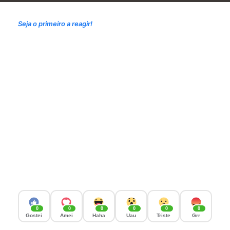
Seja o primeiro a reagir!
0
0
0
0
0
0
Gostei
Amei
Haha
Uau
Triste
Grr