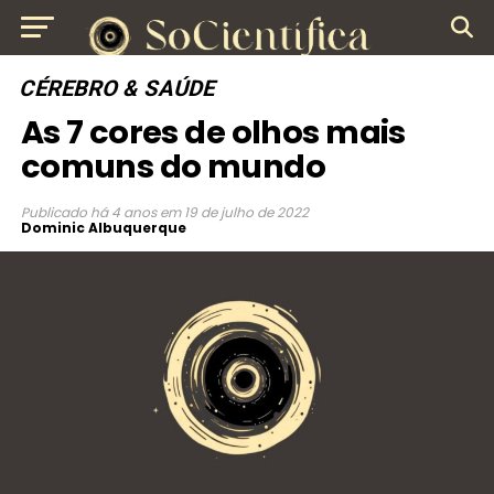
CÉREBRO & SAÚDE
As 7 cores de olhos mais
comuns do mundo
Publicado
há 4 anos
em
19 de julho de 2022
Dominic Albuquerque