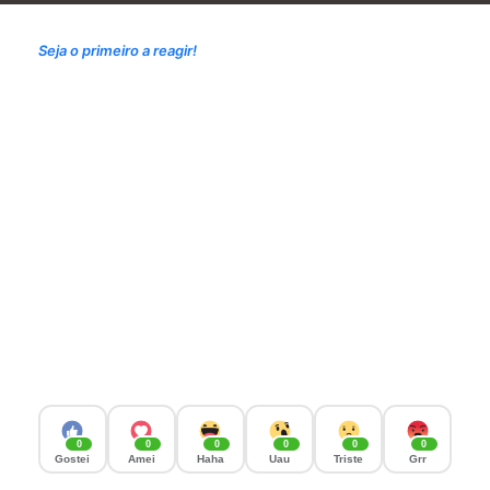
Seja o primeiro a reagir!
0
0
0
0
0
0
Gostei
Amei
Haha
Uau
Triste
Grr