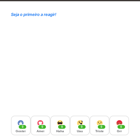
Seja o primeiro a reagir!
0
0
0
0
0
0
Gostei
Amei
Haha
Uau
Triste
Grr