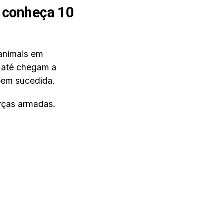
: conheça 10
 animais em
s até chegam a
bem sucedida.
orças armadas.