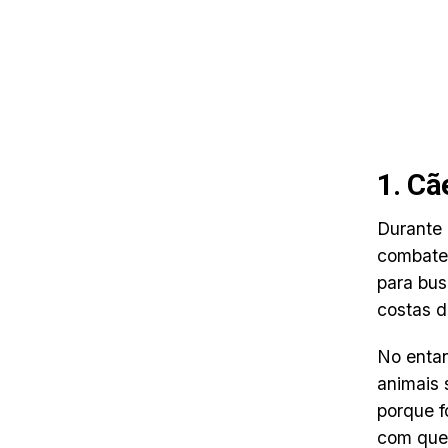
1. Cã
Durante 
combate
para bus
costas d
No entan
animais 
porque f
com que 