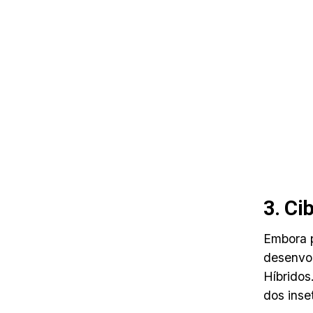
3. Ci
Embora p
desenvol
Híbridos
dos inse