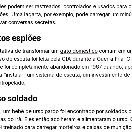
les podem ser rastreados, controlados e usados ​​para co
ões. Uma lagarta, por exemplo, pode carregar um minú
var conversas secretas.
tos espiões
ativa de transformar um
gato doméstico
comum em um 
ivo de escuta foi feita pela CIA durante a Guerra Fria. 
e foi completamente abandonado em 1967 quando, após
a “instalar” um sistema de escuta, um investimento de
 atropelado.
so soldado
 um bebê de urso pardo foi encontrado por soldados 
nas do Irã. Eles então acolheram e alimentaram o urso.
oi treinado para carregar morteiros e caixas de munição