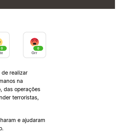
0
0
te
Grr
de realizar
umanos na
o, das operações
der terroristas,
alharam e ajudaram
o.