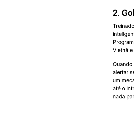
2. Go
Treinado
intelige
Programa
Vietnã e
Quando o
alertar 
um mecan
até o in
nada par