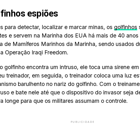
lfinhos espiões
s para detectar, localizar e marcar minas, os
golfinhos
ntes e servem na Marinha dos EUA há mais de 40 anos
 de Mamíferos Marinhos da Marinha, sendo usados ​​d
 a Operação Iraqi Freedom.
 golfinho encontra um intruso, ele toca uma sirene em
seu treinador, em seguida, o treinador coloca uma luz e
ismo barulhento no nariz do golfinho. Com o treiname
truso e bate nele até que o dispositivo do invasor seja d
a longe para que os militares assumam o controle.
PUBLICIDADE