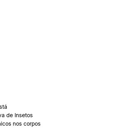
stá
va de Insetos
nicos nos corpos