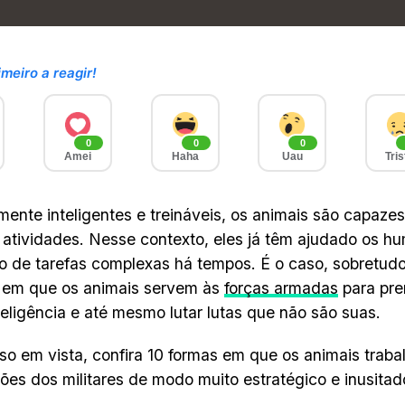
imeiro a reagir!
0
0
0
Amei
Haha
Uau
Tris
ente inteligentes e treináveis, os animais são capazes 
 atividades. Nesse contexto, eles já têm ajudado os h
o de tarefas complexas há tempos. É o caso, sobretud
s em que os animais servem às
forças armadas
para pren
nteligência e até mesmo lutar lutas que não são suas.
so em vista, confira 10 formas em que os animais trab
ões dos militares de modo muito estratégico e inusitad