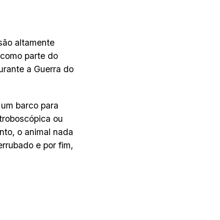
são altamente
 como parte do
urante a Guerra do
 um barco para
stroboscópica ou
nto, o animal nada
errubado e por fim,