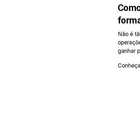
Como 
form
Não é tã
operaçõe
ganhar p
Conheça,