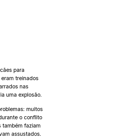
 cães para
 eram treinados
arrados nas
ia uma explosão.
problemas: muitos
rante o conflito
os também faziam
avam assustados.