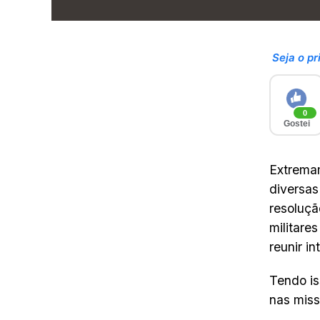
Seja o pr
0
Gostei
Extremam
diversas
resoluçã
militare
reunir i
Tendo is
nas miss