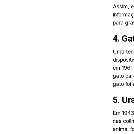
Assim, e
informaç
para gra
4. Ga
Uma tent
disposit
em 1961 
gato par
gato foi
5. Ur
Em 1943,
nas coli
animal f