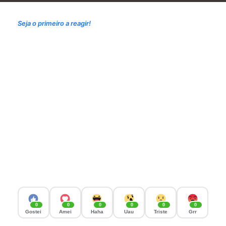
Seja o primeiro a reagir!
0
0
0
0
0
0
Gostei
Amei
Haha
Uau
Triste
Grr