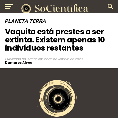
PLANETA TERRA
Vaquita está prestes a ser
extinta. Existem apenas 10
indivíduos restantes
Publicado
há 3 anos
em
22 de novembro de 2023
Damares Alves