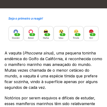
Seja o primeiro a reagir!
0
0
0
0
0
0
Gostei
Amei
Haha
Uau
Triste
Grr
A vaquita (
Phocoena sinus
), uma pequena toninha
endêmica do Golfo da Califórnia, é reconhecida como
o mamífero marinho mais ameaçado do mundo.
Muitas vezes chamada de o menor cetáceo do
mundo, a vaquita é uma espécie tímida que prefere
ficar sozinha, vindo à superfície apenas por alguns
segundos de cada vez.
Notórios por serem esquivos e difíceis de estudar,
esses mamíferos marinhos têm sido relativamente