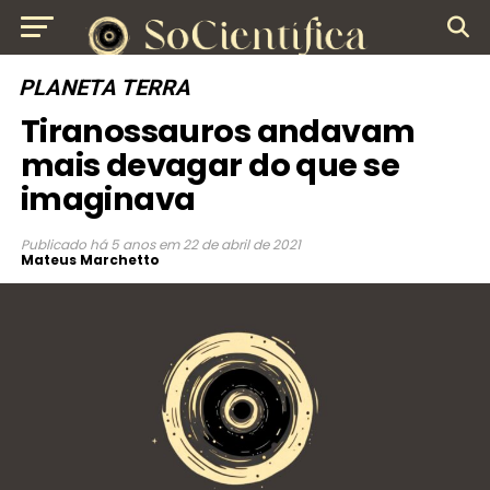
PLANETA TERRA
Tiranossauros andavam
mais devagar do que se
imaginava
Publicado
há 5 anos
em
22 de abril de 2021
Mateus Marchetto