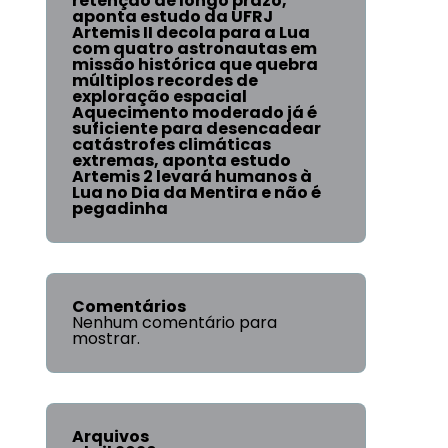
retenção de longo prazo,
aponta estudo da UFRJ
Artemis II decola para a Lua
com quatro astronautas em
missão histórica que quebra
múltiplos recordes de
exploração espacial
Aquecimento moderado já é
suficiente para desencadear
catástrofes climáticas
extremas, aponta estudo
Artemis 2 levará humanos à
Lua no Dia da Mentira e não é
pegadinha
Comentários
Nenhum comentário para
mostrar.
Arquivos