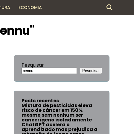
TURA
ECONOMIA
bennu"
Pesquisar
Pesquisar
Posts recentes
Mistura de pesticidas eleva
risco de câncer em 150%
mesmo sem nenhum ser
cancerígeno isoladamente
ChatGPT acelera o
aprendizado mas prejudica a