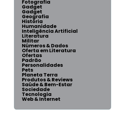
Fotografia
Gadget
Gadget
Geografia
História
Humanidade
Inteligência Artificial
Literatura
Militar
Números & Dados
Oferta em Literatura
Ofertas
Padrão
Personalidades
Pets
Planeta Terra
Produtos & Reviews
Saúde & Bem-Estar
Sociedade
Tecnologia
Web & Internet