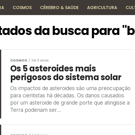
RA
COSMOS
CÉREBRO & SAÚDE
AGRICULTURA
CUL
HISTÓRIA
TECNOLOGIA
ENCICLOPÉDIA
tados da busca para "
COSMOS
há 3 anos
Os 5 asteroides mais
perigosos do sistema solar
Os impactos de asteroides são uma preocupação
para cientistas há décadas. Os danos causados
por um asteroide de grande porte que atingisse a
Terra poderiam ser...