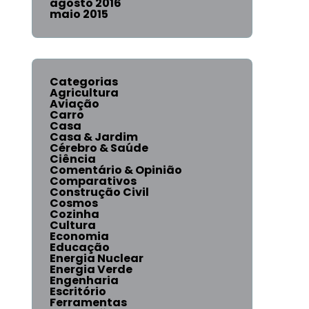
agosto 2016
maio 2015
Categorias
Agricultura
Aviação
Carro
Casa
Casa & Jardim
Cérebro & Saúde
Ciência
Comentário & Opinião
Comparativos
Construção Civil
Cosmos
Cozinha
Cultura
Economia
Educação
Energia Nuclear
Energia Verde
Engenharia
Escritório
Ferramentas