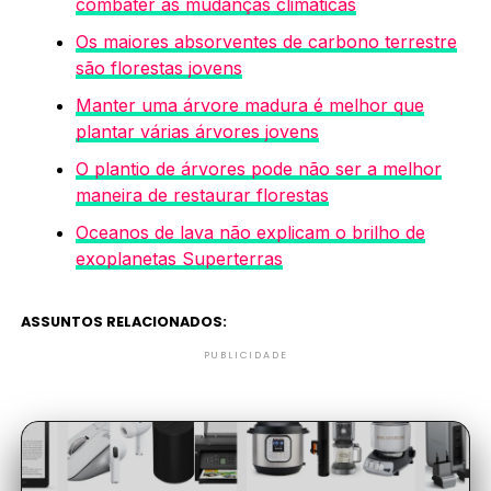
combater as mudanças climáticas
Os maiores absorventes de carbono terrestre
são florestas jovens
Manter uma árvore madura é melhor que
plantar várias árvores jovens
O plantio de árvores pode não ser a melhor
maneira de restaurar florestas
Oceanos de lava não explicam o brilho de
exoplanetas Superterras
ASSUNTOS RELACIONADOS:
PUBLICIDADE