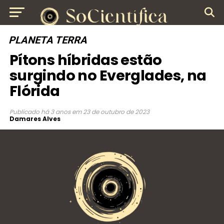
PLANETA TERRA
Pítons híbridas estão
surgindo no Everglades, na
Flórida
Publicado
há 3 anos
em
23 de outubro de 2023
Damares Alves