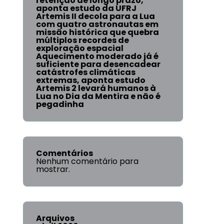
retenção de longo prazo,
aponta estudo da UFRJ
Artemis II decola para a Lua
com quatro astronautas em
missão histórica que quebra
múltiplos recordes de
exploração espacial
Aquecimento moderado já é
suficiente para desencadear
catástrofes climáticas
extremas, aponta estudo
Artemis 2 levará humanos à
Lua no Dia da Mentira e não é
pegadinha
Comentários
Nenhum comentário para
mostrar.
Arquivos