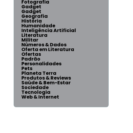
Fotografia
Gadget
Gadget
Geografia
História
Humanidade
Inteligência Artificial
Literatura
Militar
Números & Dados
Oferta em Literatura
Ofertas
Padrão
Personalidades
Pets
Planeta Terra
Produtos & Reviews
Saúde & Bem-Estar
Sociedade
Tecnologia
Web & Internet