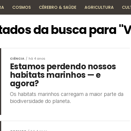
RA
COSMOS
CÉREBRO & SAÚDE
AGRICULTURA
CUL
HISTÓRIA
TECNOLOGIA
ENCICLOPÉDIA
tados da busca para "
CIÊNCIA
há 4 anos
Estamos perdendo nossos
habitats marinhos — e
agora?
Os habitats marinhos carregam a maior parte da
biodiversidade do planeta.