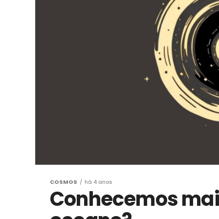
COSMOS
há 4 anos
Conhecemos mais