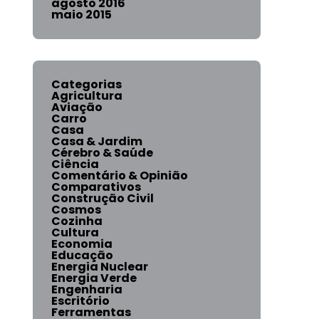
agosto 2016
maio 2015
Categorias
Agricultura
Aviação
Carro
Casa
Casa & Jardim
Cérebro & Saúde
Ciência
Comentário & Opinião
Comparativos
Construção Civil
Cosmos
Cozinha
Cultura
Economia
Educação
Energia Nuclear
Energia Verde
Engenharia
Escritório
Ferramentas