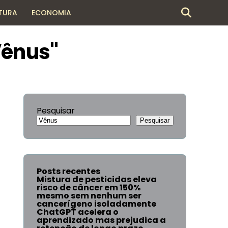
TURA
ECONOMIA
Vênus"
Pesquisar
Pesquisar
Posts recentes
Mistura de pesticidas eleva
risco de câncer em 150%
mesmo sem nenhum ser
cancerígeno isoladamente
ChatGPT acelera o
aprendizado mas prejudica a