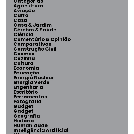
Categorias
Agricultura
Aviação
Carro
Casa
Casa & Jardim
Cérebro & Saúde
Ciência
Comentário & Opinião
Comparativos
Construção Civil
Cosmos
Cozinha
Cultura
Economia
Educação
Energia Nuclear
Energia Verde
Engenharia
Escritório
Ferramentas
Fotografia
Gadget
Gadget
Geografia
História
Humanidade
Inteligência Artificial