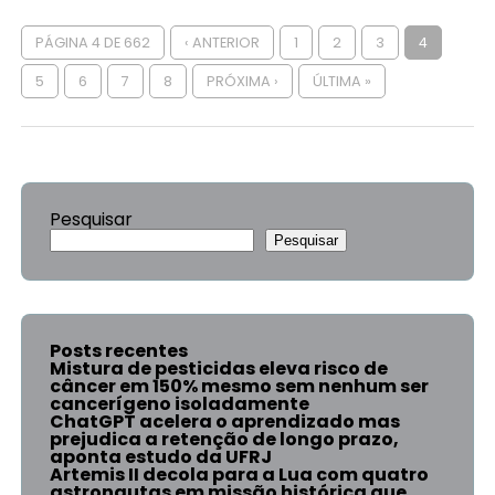
PÁGINA 4 DE 662
‹ ANTERIOR
1
2
3
4
5
6
7
8
PRÓXIMA ›
ÚLTIMA »
Pesquisar
Pesquisar
Posts recentes
Mistura de pesticidas eleva risco de
câncer em 150% mesmo sem nenhum ser
cancerígeno isoladamente
ChatGPT acelera o aprendizado mas
prejudica a retenção de longo prazo,
aponta estudo da UFRJ
Artemis II decola para a Lua com quatro
astronautas em missão histórica que