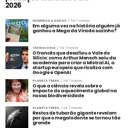
2026
NÚMEROS & DADOS
há 7 meses
Em alguma vez na história alguém já
ganhou a Mega da Virada sozinho?
TECNOLOGIA
há 7 meses
O francês que desafiou o Vale do
Silício: como Arthur Mensch saiu da
academia para criar a Mistral AI, a
startup europeia que rivaliza com
Google e OpenAI
PLANETA TERRA
há 7 meses
O que a ciência revela sobre o
impacto do aquecimento global na
nossa biodiversidade
PLANETA TERRA
há 7 meses
Restos de tubarão gigante revelam
por que o megalodonte se tornou tão
grande