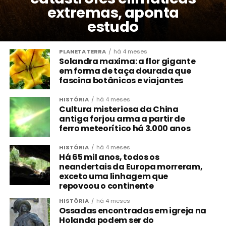
extremas, aponta
estudo
PLANETA TERRA
há 4 meses
Solandra maxima: a flor gigante
em forma de taça dourada que
fascina botânicos e viajantes
HISTÓRIA
há 4 meses
Cultura misteriosa da China
antiga forjou arma a partir de
ferro meteorítico há 3.000 anos
HISTÓRIA
há 4 meses
Há 65 mil anos, todos os
neandertais da Europa morreram,
exceto uma linhagem que
repovoou o continente
HISTÓRIA
há 4 meses
Ossadas encontradas em igreja na
Holanda podem ser do