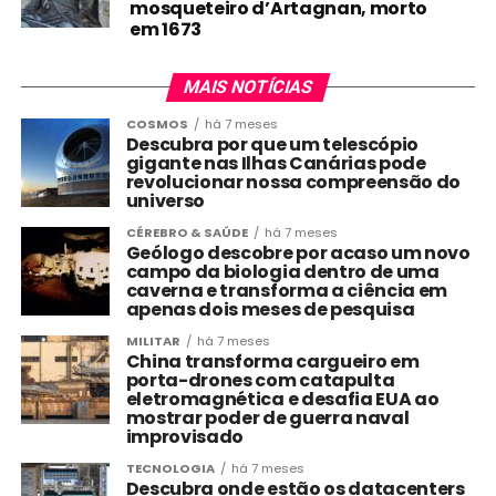
mosqueteiro d’Artagnan, morto
em 1673
MAIS NOTÍCIAS
COSMOS
há 7 meses
Descubra por que um telescópio
gigante nas Ilhas Canárias pode
revolucionar nossa compreensão do
universo
CÉREBRO & SAÚDE
há 7 meses
Geólogo descobre por acaso um novo
campo da biologia dentro de uma
caverna e transforma a ciência em
apenas dois meses de pesquisa
MILITAR
há 7 meses
China transforma cargueiro em
porta-drones com catapulta
eletromagnética e desafia EUA ao
mostrar poder de guerra naval
improvisado
TECNOLOGIA
há 7 meses
Descubra onde estão os datacenters