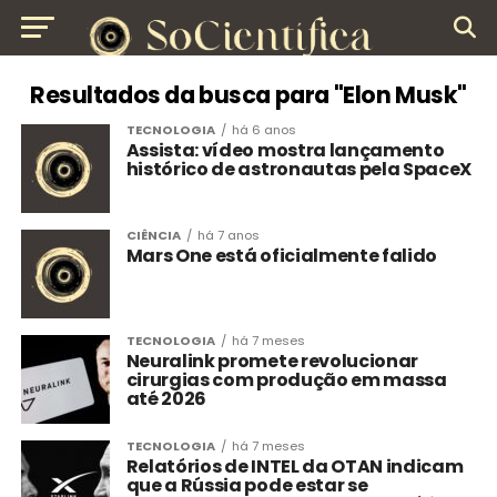
Resultados da busca para "Elon Musk"
TECNOLOGIA
há 6 anos
Assista: vídeo mostra lançamento
histórico de astronautas pela SpaceX
CIÊNCIA
há 7 anos
Mars One está oficialmente falido
TECNOLOGIA
há 7 meses
Neuralink promete revolucionar
cirurgias com produção em massa
até 2026
TECNOLOGIA
há 7 meses
Relatórios de INTEL da OTAN indicam
que a Rússia pode estar se