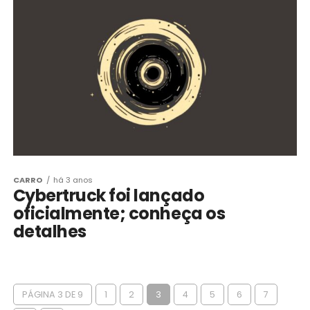
CARRO
há 3 anos
Cybertruck foi lançado
oficialmente; conheça os
detalhes
PÁGINA 3 DE 9
1
2
3
4
5
6
7