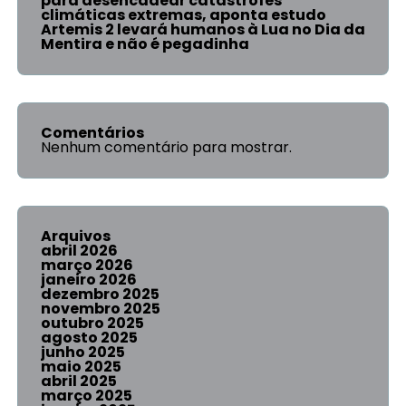
para desencadear catástrofes
climáticas extremas, aponta estudo
Artemis 2 levará humanos à Lua no Dia da
Mentira e não é pegadinha
Comentários
Nenhum comentário para mostrar.
Arquivos
abril 2026
março 2026
janeiro 2026
dezembro 2025
novembro 2025
outubro 2025
agosto 2025
junho 2025
maio 2025
abril 2025
março 2025