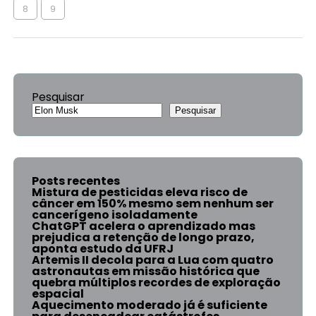
8
9
Pesquisar
Pesquisar
Posts recentes
Mistura de pesticidas eleva risco de
câncer em 150% mesmo sem nenhum ser
cancerígeno isoladamente
ChatGPT acelera o aprendizado mas
prejudica a retenção de longo prazo,
aponta estudo da UFRJ
Artemis II decola para a Lua com quatro
astronautas em missão histórica que
quebra múltiplos recordes de exploração
espacial
Aquecimento moderado já é suficiente