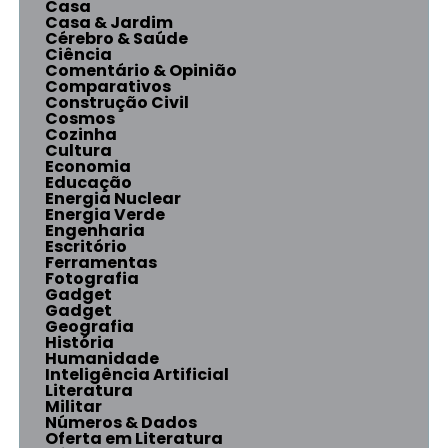
Casa
Casa & Jardim
Cérebro & Saúde
Ciência
Comentário & Opinião
Comparativos
Construção Civil
Cosmos
Cozinha
Cultura
Economia
Educação
Energia Nuclear
Energia Verde
Engenharia
Escritório
Ferramentas
Fotografia
Gadget
Gadget
Geografia
História
Humanidade
Inteligência Artificial
Literatura
Militar
Números & Dados
Oferta em Literatura