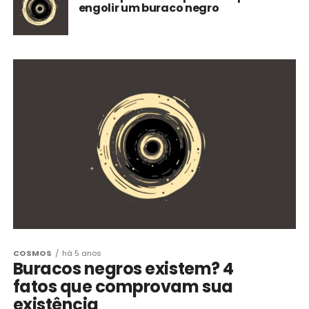
engolir um buraco negro
COSMOS
há 5 anos
Buracos negros existem? 4
fatos que comprovam sua
existência