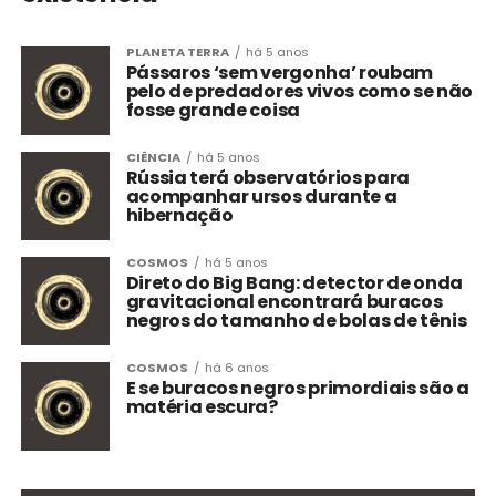
PLANETA TERRA
há 5 anos
Pássaros ‘sem vergonha’ roubam
pelo de predadores vivos como se não
fosse grande coisa
CIÊNCIA
há 5 anos
Rússia terá observatórios para
acompanhar ursos durante a
hibernação
COSMOS
há 5 anos
Direto do Big Bang: detector de onda
gravitacional encontrará buracos
negros do tamanho de bolas de tênis
COSMOS
há 6 anos
E se buracos negros primordiais são a
matéria escura?