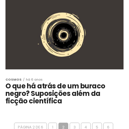
COSMOS
há 6 anos
O que há atrás de um buraco
negro? Suposições além da
ficção científica
PÁGINA 2 DE 6
1
2
3
4
5
6