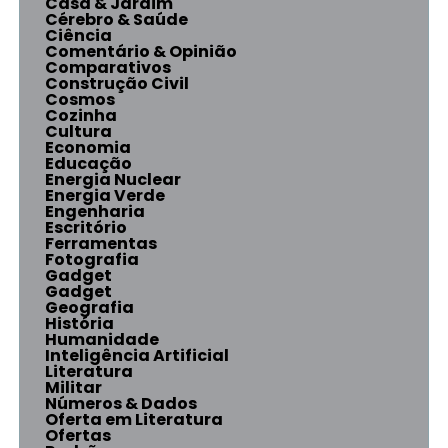
Casa & Jardim
Cérebro & Saúde
Ciência
Comentário & Opinião
Comparativos
Construção Civil
Cosmos
Cozinha
Cultura
Economia
Educação
Energia Nuclear
Energia Verde
Engenharia
Escritório
Ferramentas
Fotografia
Gadget
Gadget
Geografia
História
Humanidade
Inteligência Artificial
Literatura
Militar
Números & Dados
Oferta em Literatura
Ofertas