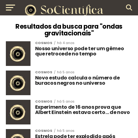
Resultados da busca para "ondas
gravitacionais"
COSMOS
há 4 anos
Nosso universo pode ter um gêmeo
que retrocede no tempo
COSMOS
há 5 anos
Novo estudo calcula o número de
buracos negros no universo
COSMOS
há 5 anos
Experimento de 16 anos prova que
Albert Einstein estava certo… de novo
COSMOS
há 5 anos
Estrela pode ter explodido após