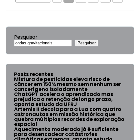
Pesquisar
Pesquisar
Posts recentes
Mistura de pesticidas eleva risco de
câncer em 150% mesmo sem nenhum ser
cancerígeno isoladamente
ChatGPT acelera o aprendizado mas
prejudica a retenção de longo prazo,
aponta estudo da UFRJ
Artemis II decola para a Lua com quatro
astronautas em missão histórica que
quebra múltiplos recordes de exploração
espacial
Aquecimento moderado já é suficiente
para desencadear catástrofes
climáticas extremas, aponta estudo