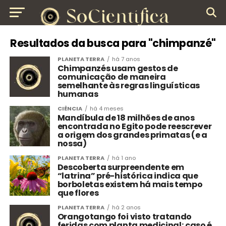
Resultados da busca para "chimpanzé"
PLANETA TERRA
há 7 anos
Chimpanzés usam gestos de
comunicação de maneira
semelhante às regras linguísticas
humanas
CIÊNCIA
há 4 meses
Mandíbula de 18 milhões de anos
encontrada no Egito pode reescrever
a origem dos grandes primatas (e a
nossa)
PLANETA TERRA
há 1 ano
Descoberta surpreendente em
“latrina” pré-histórica indica que
borboletas existem há mais tempo
que flores
PLANETA TERRA
há 2 anos
Orangotango foi visto tratando
feridas com planta medicinal; caso é