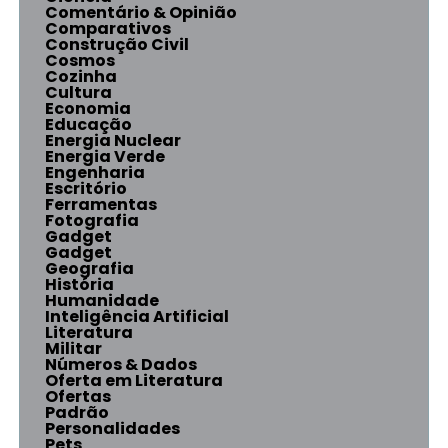
Comentário & Opinião
Comparativos
Construção Civil
Cosmos
Cozinha
Cultura
Economia
Educação
Energia Nuclear
Energia Verde
Engenharia
Escritório
Ferramentas
Fotografia
Gadget
Gadget
Geografia
História
Humanidade
Inteligência Artificial
Literatura
Militar
Números & Dados
Oferta em Literatura
Ofertas
Padrão
Personalidades
Pets