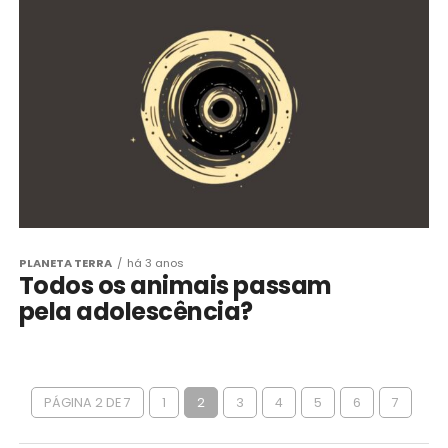
PLANETA TERRA
há 3 anos
Todos os animais passam
pela adolescência?
PÁGINA 2 DE 7
1
2
3
4
5
6
7