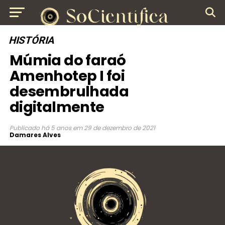
HISTÓRIA
Múmia do faraó
Amenhotep I foi
desembrulhada
digitalmente
Publicado
há 5 anos
em
29 de dezembro de 2021
Damares Alves