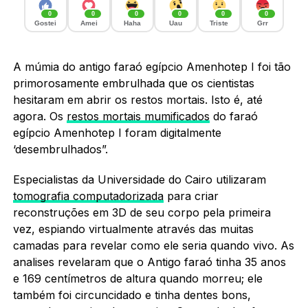
0
0
0
0
0
0
Gostei
Amei
Haha
Uau
Triste
Grr
A múmia do antigo faraó egípcio Amenhotep I foi tão
primorosamente embrulhada que os cientistas
hesitaram em abrir os restos mortais. Isto é, até
agora. Os
restos mortais mumificados
do faraó
egípcio Amenhotep I foram digitalmente
‘desembrulhados”.
Especialistas da Universidade do Cairo utilizaram
tomografia computadorizada
para criar
reconstruções em 3D de seu corpo pela primeira
vez, espiando virtualmente através das muitas
camadas para revelar como ele seria quando vivo. As
analises revelaram que o Antigo faraó tinha 35 anos
e 169 centímetros de altura quando morreu; ele
também foi circuncidado e tinha dentes bons,