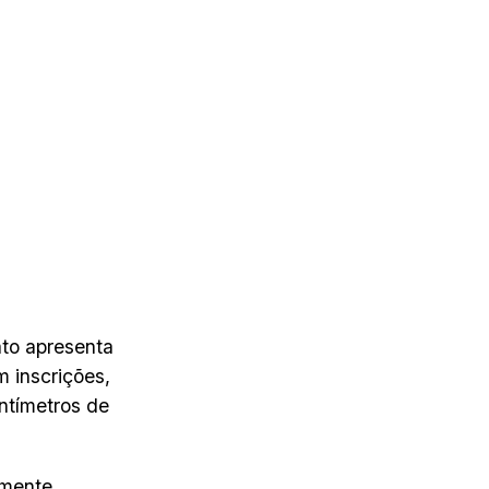
ato apresenta
m inscrições,
ntímetros de
lmente