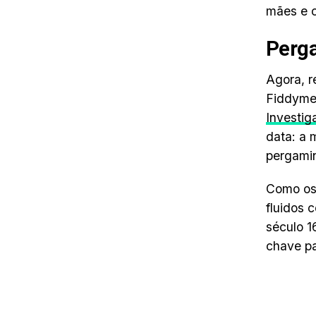
mães e 
Perga
Agora, r
Fiddyme
Investi
data: a
pergamin
Como os
fluidos 
século 1
chave pa