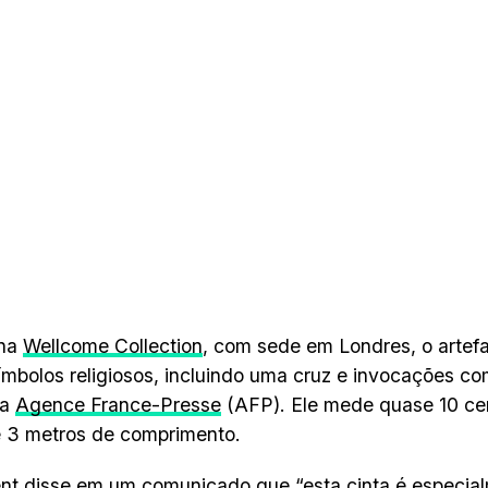
 na
Wellcome Collection
, com sede em Londres, o artef
ímbolos religiosos, incluindo uma cruz e invocações co
 a
Agence France-Presse
(AFP). Ele mede quase 10 ce
e 3 metros de comprimento.
t disse em um comunicado que “esta cinta é especia