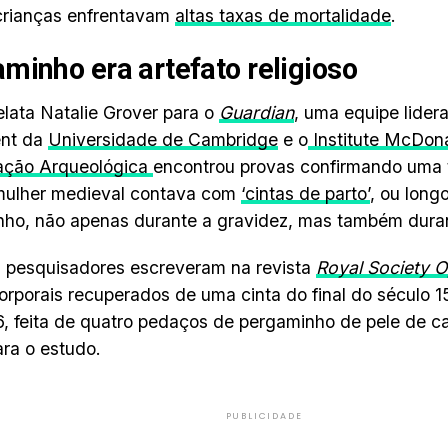
crianças enfrentavam
altas taxas de mortalidade
.
minho era artefato religioso
elata Natalie Grover para o
Guardian
, uma equipe lider
nt da
Universidade de Cambridge
e o
Institute McDon
gação Arqueológica
encontrou provas confirmando uma t
 mulher medieval contava com
‘cintas de parto’
, ou long
ho, não apenas durante a gravidez, mas também duran
 pesquisadores escreveram na revista
Royal Society 
corporais recuperados de uma cinta do final do século 15
6, feita de quatro pedaços de pergaminho de pele de ca
ra o estudo.
PUBLICIDADE