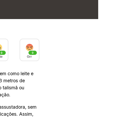
0
0
te
Grr
bem como leite e
3 metros de
 talismã ou
ação.
 assustadora, sem
icações. Assim,