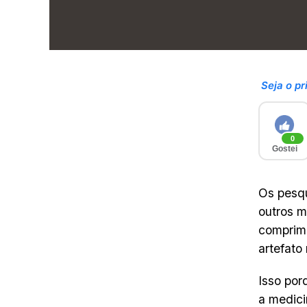
Seja o pr
0
Gostei
Os pesqu
outros m
comprime
artefato
Isso por
a medici