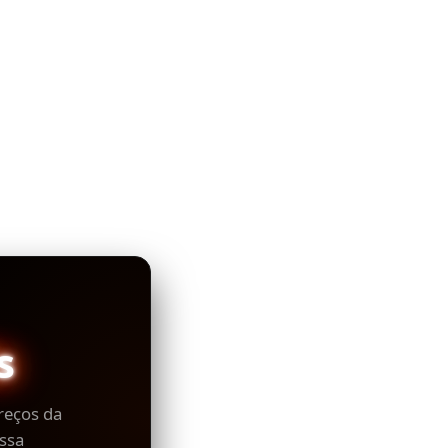
s
reços da
ssa