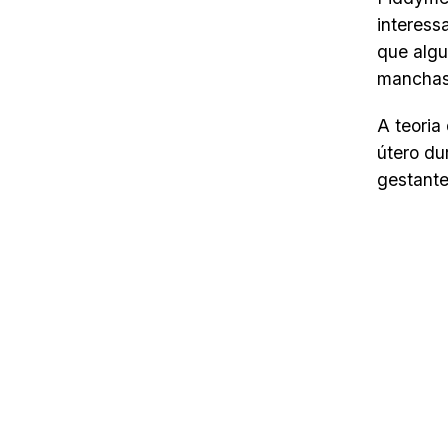
interess
que algu
manchas
A teoria
útero du
gestante