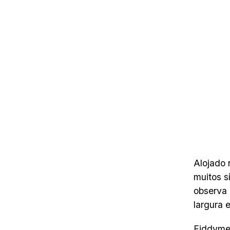
Alojado
muitos s
observa
largura 
Fiddymen