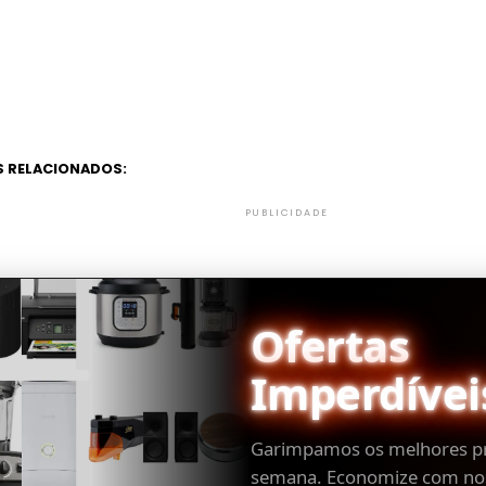
 RELACIONADOS:
PUBLICIDADE
Ofertas
Imperdívei
Garimpamos os melhores p
semana. Economize com no