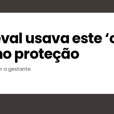
al usava este ‘
mo proteção
r a gestante.