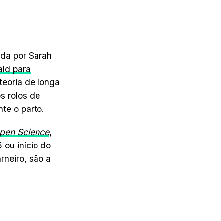
ada por Sarah
ald para
eoria de longa
os rolos de
te o parto.
Open Science
,
 ou início do
rneiro, são a