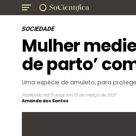
SOCIEDADE
Mulher mediev
de parto’ co
Uma espécie de amuleto, para protege
Publicado
há 5 anos
em
13 de março de 2021
Amanda dos Santos