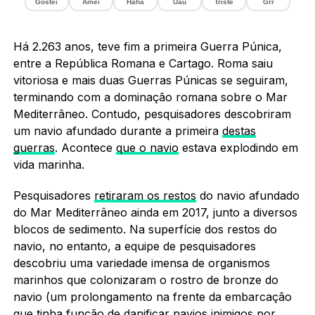
Gostei
Amei
Haha
Uau
Triste
Grr
Há 2.263 anos, teve fim a primeira Guerra Púnica,
entre a República Romana e Cartago. Roma saiu
vitoriosa e mais duas Guerras Púnicas se seguiram,
terminando com a dominação romana sobre o Mar
Mediterrâneo. Contudo, pesquisadores descobriram
um navio afundado durante a primeira
destas
guerras
. Acontece
que o navio
estava explodindo em
vida marinha.
Pesquisadores
retiraram os restos
do navio afundado
do Mar Mediterrâneo ainda em 2017, junto a diversos
blocos de sedimento. Na superfície dos restos do
navio, no entanto, a equipe de pesquisadores
descobriu uma variedade imensa de organismos
marinhos que colonizaram o rostro de bronze do
navio (um prolongamento na frente da embarcação
que tinha função de danificar navios inimigos por