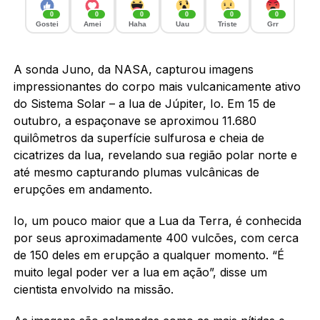
0
0
0
0
0
0
Gostei
Amei
Haha
Uau
Triste
Grr
A sonda Juno, da NASA, capturou imagens
impressionantes do corpo mais vulcanicamente ativo
do Sistema Solar – a lua de Júpiter, Io. Em 15 de
outubro, a espaçonave se aproximou 11.680
quilômetros da superfície sulfurosa e cheia de
cicatrizes da lua, revelando sua região polar norte e
até mesmo capturando plumas vulcânicas de
erupções em andamento.
Io, um pouco maior que a Lua da Terra, é conhecida
por seus aproximadamente 400 vulcões, com cerca
de 150 deles em erupção a qualquer momento. “É
muito legal poder ver a lua em ação”, disse um
cientista envolvido na missão.