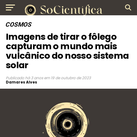
COSMOS
Imagens de tirar o fôlego
capturam o mundo mais
vulcânico do nosso sistema
solar
Publicado
há 3 anos
em
19 de outubro de 2023
Damares Alves