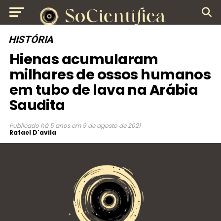
HISTÓRIA
Hienas acumularam
milhares de ossos humanos
em tubo de lava na Arábia
Saudita
Publicado
há 5 anos
em
9 de agosto de 2021
Rafael D'avila