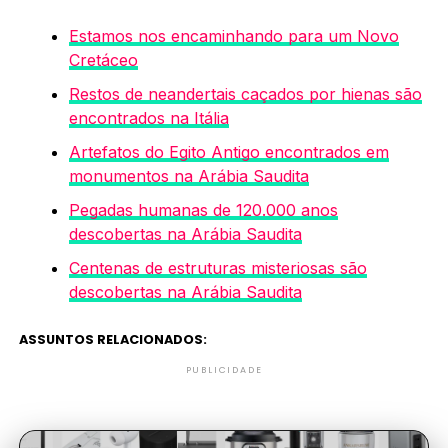
Estamos nos encaminhando para um Novo
Cretáceo
Restos de neandertais caçados por hienas são
encontrados na Itália
Artefatos do Egito Antigo encontrados em
monumentos na Arábia Saudita
Pegadas humanas de 120.000 anos
descobertas na Arábia Saudita
Centenas de estruturas misteriosas são
descobertas na Arábia Saudita
ASSUNTOS RELACIONADOS:
PUBLICIDADE