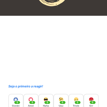
Seja o primeiro a reagir!
0
0
0
0
0
0
Gostei
Amei
Haha
Uau
Triste
Grr