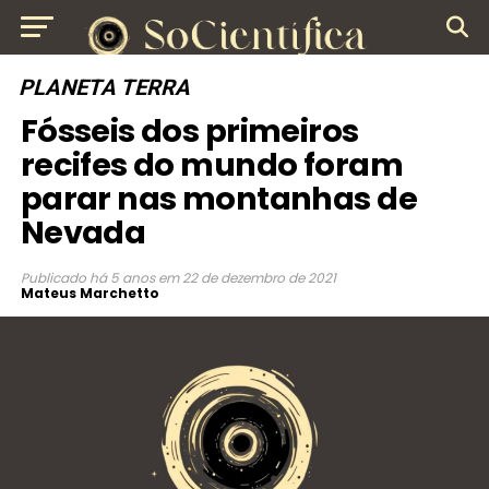
PLANETA TERRA
Fósseis dos primeiros
recifes do mundo foram
parar nas montanhas de
Nevada
Publicado
há 5 anos
em
22 de dezembro de 2021
Mateus Marchetto