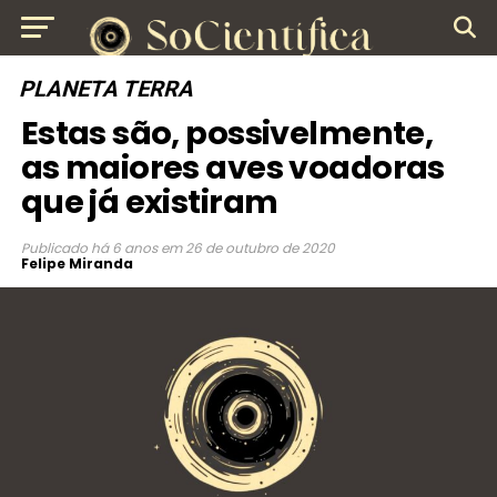
PLANETA TERRA
Estas são, possivelmente,
as maiores aves voadoras
que já existiram
Publicado
há 6 anos
em
26 de outubro de 2020
Felipe Miranda