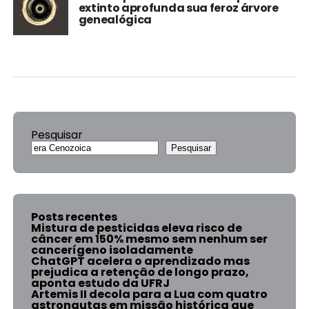
extinto aprofunda sua feroz árvore
genealógica
Pesquisar
Pesquisar
Posts recentes
Mistura de pesticidas eleva risco de
câncer em 150% mesmo sem nenhum ser
cancerígeno isoladamente
ChatGPT acelera o aprendizado mas
prejudica a retenção de longo prazo,
aponta estudo da UFRJ
Artemis II decola para a Lua com quatro
astronautas em missão histórica que