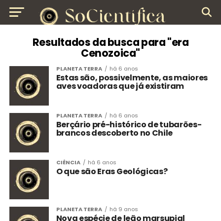
Resultados da busca para "era
Cenozoica"
PLANETA TERRA
há 6 anos
Estas são, possivelmente, as maiores
aves voadoras que já existiram
PLANETA TERRA
há 6 anos
Berçário pré-histórico de tubarões-
brancos descoberto no Chile
CIÊNCIA
há 6 anos
O que são Eras Geológicas?
PLANETA TERRA
há 9 anos
Nova espécie de leão marsupial