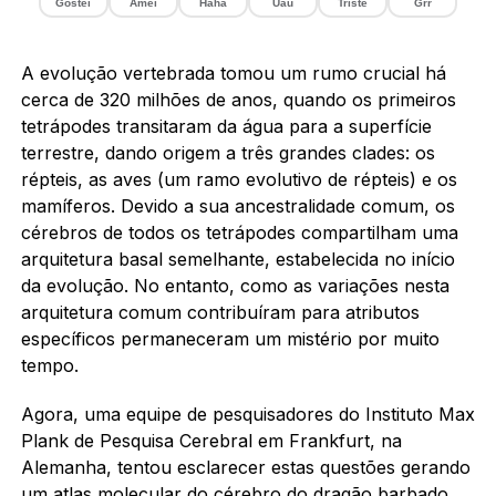
Gostei
Amei
Haha
Uau
Triste
Grr
A evolução vertebrada tomou um rumo crucial há
cerca de 320 milhões de anos, quando os primeiros
tetrápodes transitaram da água para a superfície
terrestre, dando origem a três grandes clades: os
répteis, as aves (um ramo evolutivo de répteis) e os
mamíferos. Devido a sua ancestralidade comum, os
cérebros de todos os tetrápodes compartilham uma
arquitetura basal semelhante, estabelecida no início
da evolução. No entanto, como as variações nesta
arquitetura comum contribuíram para atributos
específicos permaneceram um mistério por muito
tempo.
Agora, uma equipe de pesquisadores do Instituto Max
Plank de Pesquisa Cerebral em Frankfurt, na
Alemanha, tentou esclarecer estas questões gerando
um atlas molecular do cérebro do dragão barbado