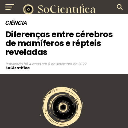
CIÊNCIA
Diferenças entre cérebros
de mamíferos e répteis
reveladas
Publicado
há 4 anos
em
8 de setembro de 2022
SoCientífica