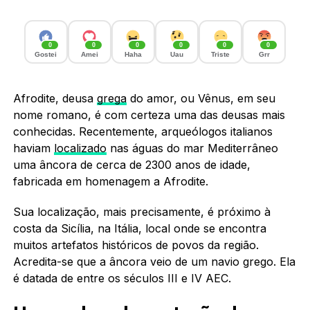
0
0
0
0
0
0
Gostei
Amei
Haha
Uau
Triste
Grr
Afrodite, deusa
grega
do amor, ou Vênus, em seu
nome romano, é com certeza uma das deusas mais
conhecidas. Recentemente, arqueólogos italianos
haviam
localizado
nas águas do mar Mediterrâneo
uma âncora de cerca de 2300 anos de idade,
fabricada em homenagem a Afrodite.
Sua localização, mais precisamente, é próximo à
costa da Sicília, na Itália, local onde se encontra
muitos artefatos históricos de povos da região.
Acredita-se que a âncora veio de um navio grego. Ela
é datada de entre os séculos III e IV AEC.