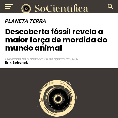
PLANETA TERRA
Descoberta fóssil revela a
maior força de mordida do
mundo animal
Publicado
há 6 anos
em
26 de agosto de 2020
Erik Behenck