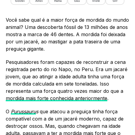
Gostei
Amei
Haha
Uau
Triste
Grr
Você sabe qual é a maior força de mordida do mundo
animal? Uma descoberta fóssil de 13 milhões de anos
mostra a marca de 46 dentes. A mordida foi deixada
por um jacaré, ao mastigar a pata traseira de uma
preguiça gigante.
Pesquisadores foram capazes de reconstruir a cena
registrada perto do rio Napo, no Peru. Era um jacaré
jovem, que ao atingir a idade adulta tinha uma força
de mordida calculada em sete toneladas. Isso
representa uma força quatro vezes maior do que a
mordida mais forte conhecida anteriormente
.
O
Purussauru
s
que atacou a preguiça tinha força
compatível com a de um jacaré moderno, capaz de
destroçar ossos. Mas, quando chegavam na idade
adulta, passavam a ter a mordida mais forte que o