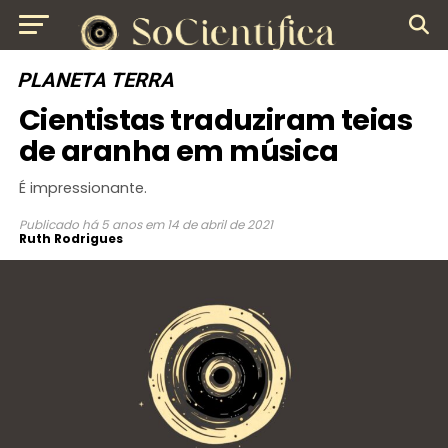
PLANETA TERRA
Cientistas traduziram teias
de aranha em música
É impressionante.
Publicado
há 5 anos
em
14 de abril de 2021
Ruth Rodrigues