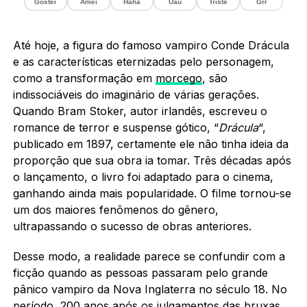
Gostei
Amei
Haha
Uau
Triste
Grr
Até hoje, a figura do famoso vampiro Conde Drácula
e as características eternizadas pelo personagem,
como a transformação em
morcego
, são
indissociáveis do imaginário de várias gerações.
Quando Bram Stoker, autor irlandês, escreveu o
romance de terror e suspense gótico, “
Drácula
“,
publicado em 1897, certamente ele não tinha ideia da
proporção que sua obra ia tomar. Três décadas após
o lançamento, o livro foi adaptado para o cinema,
ganhando ainda mais popularidade. O filme tornou-se
um dos maiores fenômenos do gênero,
ultrapassando o sucesso de obras anteriores.
Desse modo, a realidade parece se confundir com a
ficção quando as pessoas passaram pelo grande
pânico vampiro da Nova Inglaterra no século 18. No
período, 200 anos após os julgamentos das
bruxas