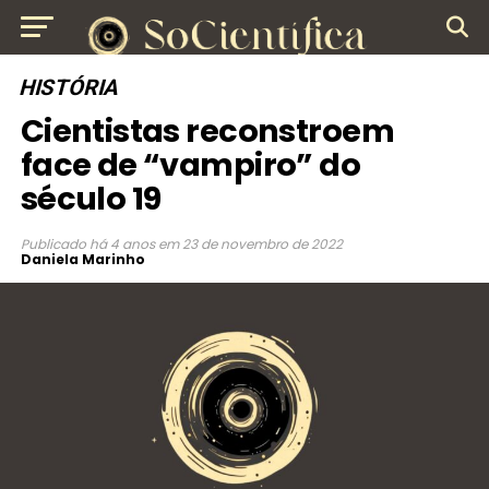
HISTÓRIA
Cientistas reconstroem
face de “vampiro” do
século 19
Publicado
há 4 anos
em
23 de novembro de 2022
Daniela Marinho