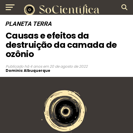
PLANETA TERRA
Causas e efeitos da
destruição da camada de
ozônio
Publicado
há 4 anos
em
20 de agosto de 2022
Dominic Albuquerque