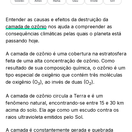
Gostei
Amei
Haha
Uau
Triste
Grr
Entender as causas e efeitos da destruição da
camada de ozônio
nos ajuda a compreender as
consequências climáticas pelas quais o planeta está
passando hoje.
A camada de ozônio é uma cobertura na estratosfera
feita de uma alta concentração de ozônio. Como
resultado de sua composição química, o ozônio é um
tipo especial de oxigênio que contém três moléculas
de oxigênio (O
), ao invés de duas (O
).
3
2
A camada de ozônio circula a Terra e é um
fenômeno natural, encontrando-se entre 15 e 30 km
acima do solo. Ela age como um escudo contra os
raios ultravioleta emitidos pelo Sol.
A camada é constantemente gerada e quebrada