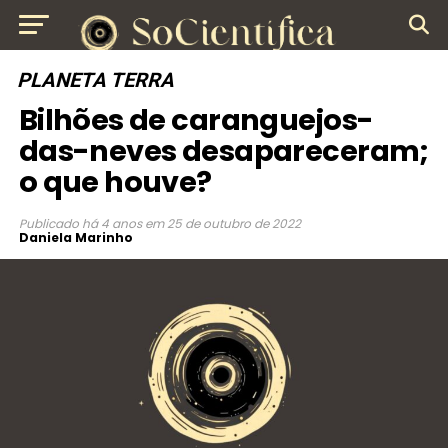
PLANETA TERRA
Bilhões de caranguejos-
das-neves desapareceram;
o que houve?
Publicado
há 4 anos
em
25 de outubro de 2022
Daniela Marinho