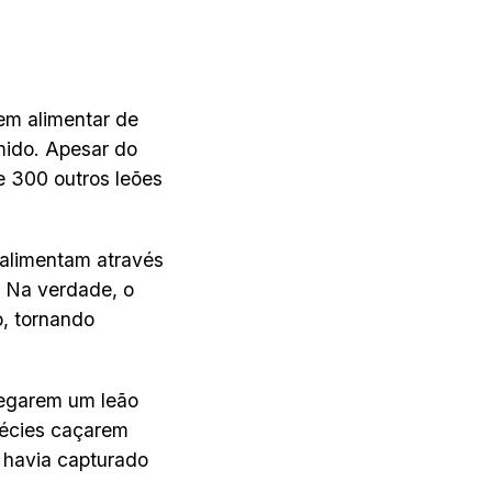
em alimentar de
omido. Apesar do
e 300 outros leões
e alimentam através
. Na verdade, o
, tornando
pegarem um leão
pécies caçarem
 havia capturado