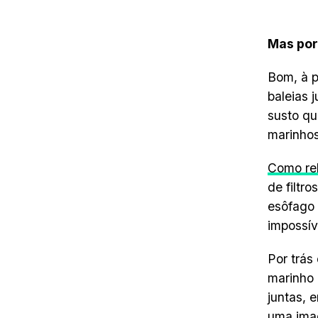
Mas por 
Bom, à p
baleias 
susto qu
marinho
Como re
de filtr
esôfago
impossív
Por trás
marinho 
juntas, 
uma ima