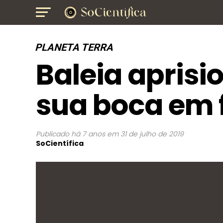
PLANETA TERRA
Baleia apris
sua boca em 
Publicado
há 7 anos
em
31 de julho de 2019
SoCientífica