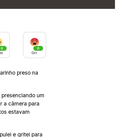
0
0
te
Grr
arinho preso na
u presenciando um
r a câmera para
otos estavam
lei e gritei para