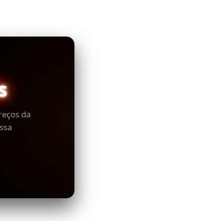
s
reços da
ssa