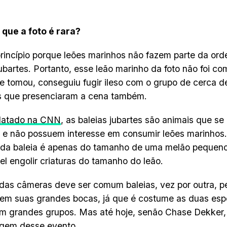
que a foto é rara?
rincípio porque leões marinhos não fazem parte da ord
jubartes. Portanto, esse leão marinho da foto não foi c
e tomou, conseguiu fugir ileso com o grupo de cerca d
s que presenciaram a cena também.
latado na CNN
, as baleias jubartes são animais que s
os e não possuem interesse em consumir leões marinhos
 da baleia é apenas do tamanho de uma melão pequeno
el engolir criaturas do tamanho do leão.
 das câmeras deve ser comum baleias, vez por outra, 
em suas grandes bocas, já que é costume as duas es
em grandes grupos. Mas até hoje, senão Chase Dekker,
gem desse evento.