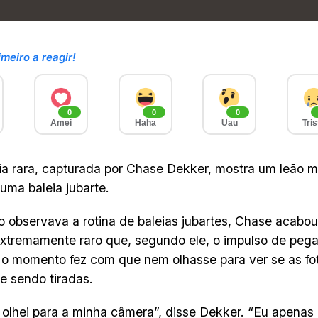
imeiro a reagir!
0
0
0
Amei
Haha
Uau
Tris
ia rara, capturada por Chase Dekker, mostra um leão m
uma baleia jubarte.
 observava a rotina de baleias jubartes, Chase acabo
xtremamente raro que, segundo ele, o impulso de pega
r o momento fez com que nem olhasse para ver se as f
e sendo tiradas.
olhei para a minha câmera”, disse Dekker. “Eu apenas pu