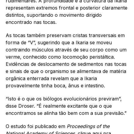
rudimentares. A profundidade e a curvatura da Ikaria
representam extremos frontal e posterior claramente
distintos, suportando o movimento dirigido
encontrado nas tocas.
As tocas também preservam cristas transversais em
forma de “V”, sugerindo que a Ikaria se moveu
contraindo músculos através de seu corpo como um
verme, conhecido como locomoção peristáltica.
Evidências de deslocamento de sedimentos nas tocas
e sinais de que o organismo se alimentava de matéria
orgânica enterrada revelam que a Ikaria
provavelmente tinha boca, ânus e intestino.
“Isto é o que os biólogos evolucionários previram”,
disse Droser. “É realmente excitante que o que
encontramos se alinha tão bem com a sua previsão.”
O estudo foi publicado em
Proceedings of the
National Academy of Sciences
,
clique aqui
pra