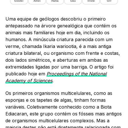
Gostei
Amei
Haha
Uau
Triste
Grr
Uma equipe de geólogos descobriu o primeiro
antepassado na árvore genealógica que contém os
animais mais familiares hoje em dia, incluindo os
humanos. A minúscula criatura parecida com um
verme, chamada Ikaria wariootia, é a mais antiga
criatura bilateral, ou organismo com frente e costas,
dois lados simétricos, e aberturas em ambas as
extremidades ligadas por uma barriga. O artigo foi
publicado hoje em
Proceedings of the National
Academy of Sciences
.
Os primeiros organismos multicelulares, como as
esponjas e os tapetes de algas, tinham formas
variáveis. Coletivamente conhecido como a Biota
Ediacaran, este grupo contém os fósseis mais antigos
de organismos multicelulares complexos. Mas a
maioria destes não está diretamente relacionada com