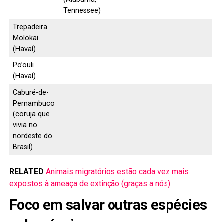
Tennessee)
Trepadeira
Molokai
(Havaí)
Po’ouli
(Havaí)
Caburé-de-
Pernambuco
(coruja que
vivia no
nordeste do
Brasil)
RELATED
Animais migratórios estão cada vez mais
expostos à ameaça de extinção (graças a nós)
Foco em salvar outras espécies