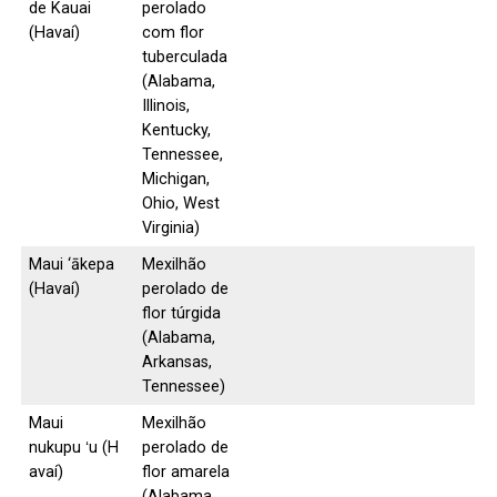
de Kauai
perolado
(Havaí)
com flor
tuberculada
(Alabama,
Illinois,
Kentucky,
Tennessee,
Michigan,
Ohio, West
Virginia)
Maui ‘ākepa
Mexilhão
(Havaí)
perolado de
flor túrgida
(Alabama,
Arkansas,
Tennessee)
Maui
Mexilhão
nukupu ʻu (H
perolado de
avaí)
flor amarela
(Alabama,