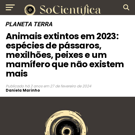
PLANETA TERRA
Animais extintos em 2023:
espécies de pássaros,
mexilhões, peixes e um
mamífero que não existem
mais
Publicado
há 2 anos
em
27 de fevereiro de 2024
Daniela Marinho