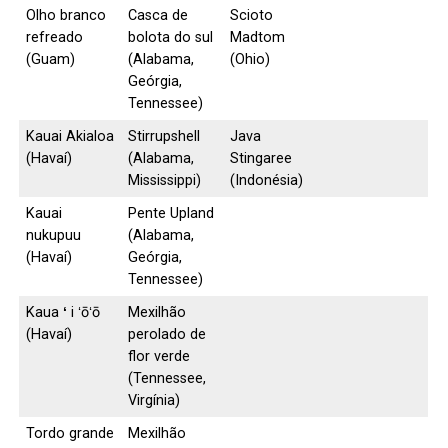
Olho branco
Casca de
Scioto
refreado
bolota do sul
Madtom
(Guam)
(Alabama,
(Ohio)
Geórgia,
Tennessee)
Kauai Akialoa
Stirrupshell
Java
(Havaí)
(Alabama,
Stingaree
Mississippi)
(Indonésia)
Kauai
Pente Upland
nukupuu
(Alabama,
(Havaí)
Geórgia,
Tennessee)
Kaua
ʻ
i ʻōʻō
Mexilhão
(Havaí)
perolado de
flor verde
(Tennessee,
Virgínia)
Tordo grande
Mexilhão