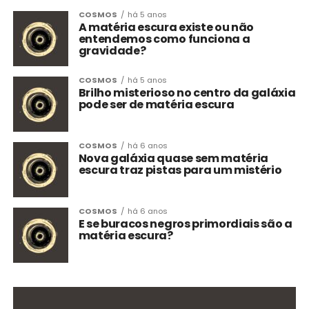
COSMOS
há 5 anos
A matéria escura existe ou não
entendemos como funciona a
gravidade?
COSMOS
há 5 anos
Brilho misterioso no centro da galáxia
pode ser de matéria escura
COSMOS
há 6 anos
Nova galáxia quase sem matéria
escura traz pistas para um mistério
COSMOS
há 6 anos
E se buracos negros primordiais são a
matéria escura?