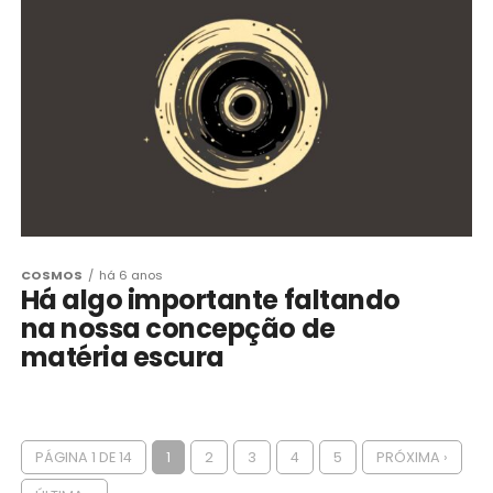
COSMOS
há 6 anos
Há algo importante faltando
na nossa concepção de
matéria escura
PÁGINA 1 DE 14
1
2
3
4
5
PRÓXIMA ›