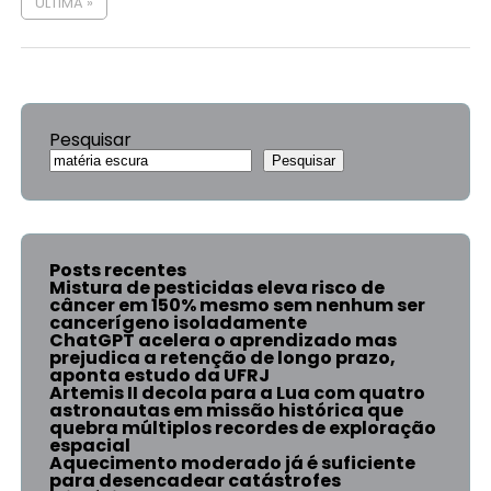
ÚLTIMA »
Pesquisar
Pesquisar
Posts recentes
Mistura de pesticidas eleva risco de
câncer em 150% mesmo sem nenhum ser
cancerígeno isoladamente
ChatGPT acelera o aprendizado mas
prejudica a retenção de longo prazo,
aponta estudo da UFRJ
Artemis II decola para a Lua com quatro
astronautas em missão histórica que
quebra múltiplos recordes de exploração
espacial
Aquecimento moderado já é suficiente
para desencadear catástrofes