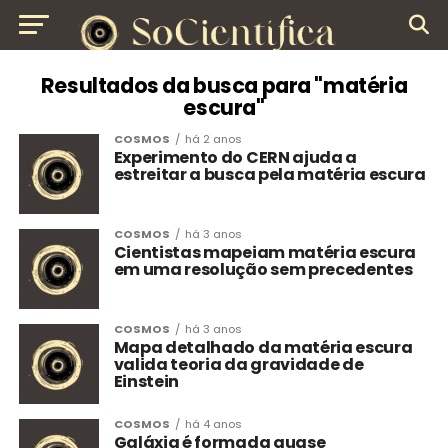
Resultados da busca para "matéria
escura"
COSMOS
há 2 anos
Experimento do CERN ajuda a
estreitar a busca pela matéria escura
COSMOS
há 3 anos
Cientistas mapeiam matéria escura
em uma resolução sem precedentes
COSMOS
há 3 anos
Mapa detalhado da matéria escura
valida teoria da gravidade de
Einstein
COSMOS
há 4 anos
Galáxia é formada quase