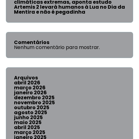
climáticas extremas, aponta estudo
Artemis 2 levará humanos à Lua no Dia da
Mentira e não é pegadinha
Comentários
Nenhum comentário para mostrar.
Arquivos
abril 2026
março 2026
janeiro 2026
dezembro 2025
novembro 2025
outubro 2025
agosto 2025
junho 2025
maio 2025
abril 2025
março 2025
janeiro 2025