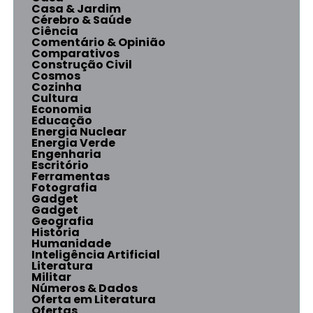
Casa & Jardim
Cérebro & Saúde
Ciência
Comentário & Opinião
Comparativos
Construção Civil
Cosmos
Cozinha
Cultura
Economia
Educação
Energia Nuclear
Energia Verde
Engenharia
Escritório
Ferramentas
Fotografia
Gadget
Gadget
Geografia
História
Humanidade
Inteligência Artificial
Literatura
Militar
Números & Dados
Oferta em Literatura
Ofertas