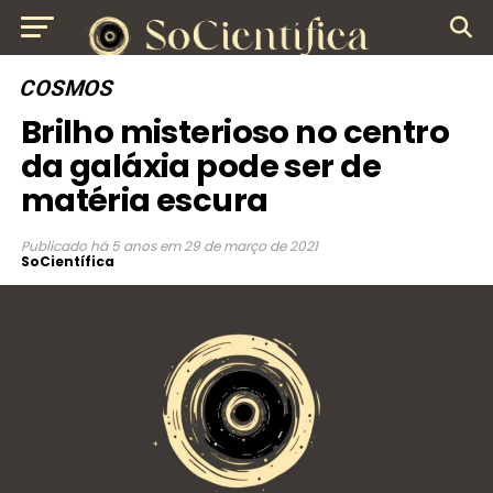
COSMOS
Brilho misterioso no centro
da galáxia pode ser de
matéria escura
Publicado
há 5 anos
em
29 de março de 2021
SoCientífica