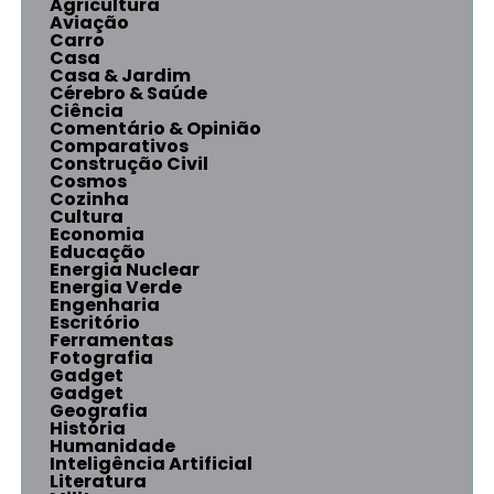
Agricultura
Aviação
Carro
Casa
Casa & Jardim
Cérebro & Saúde
Ciência
Comentário & Opinião
Comparativos
Construção Civil
Cosmos
Cozinha
Cultura
Economia
Educação
Energia Nuclear
Energia Verde
Engenharia
Escritório
Ferramentas
Fotografia
Gadget
Gadget
Geografia
História
Humanidade
Inteligência Artificial
Literatura