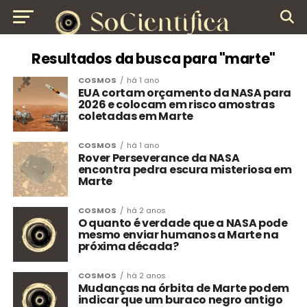
Resultados da busca para "marte"
COSMOS
há 1 ano
EUA cortam orçamento da NASA para
2026 e colocam em risco amostras
coletadas em Marte
COSMOS
há 1 ano
Rover Perseverance da NASA
encontra pedra escura misteriosa em
Marte
COSMOS
há 2 anos
O quanto é verdade que a NASA pode
mesmo enviar humanos a Marte na
próxima década?
COSMOS
há 2 anos
Mudanças na órbita de Marte podem
indicar que um buraco negro antigo