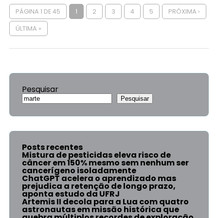
PÁGINA 1 DE 45
1
2
3
4
5
PRÓXIMA ›
ÚLTIMA »
Pesquisar
Pesquisar
Posts recentes
Mistura de pesticidas eleva risco de
câncer em 150% mesmo sem nenhum ser
cancerígeno isoladamente
ChatGPT acelera o aprendizado mas
prejudica a retenção de longo prazo,
aponta estudo da UFRJ
Artemis II decola para a Lua com quatro
astronautas em missão histórica que
quebra múltiplos recordes de exploração