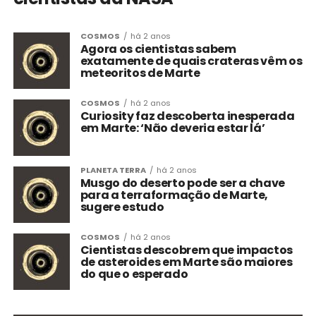
COSMOS
há 2 anos
Agora os cientistas sabem
exatamente de quais crateras vêm os
meteoritos de Marte
COSMOS
há 2 anos
Curiosity faz descoberta inesperada
em Marte: ‘Não deveria estar lá’
PLANETA TERRA
há 2 anos
Musgo do deserto pode ser a chave
para a terraformação de Marte,
sugere estudo
COSMOS
há 2 anos
Cientistas descobrem que impactos
de asteroides em Marte são maiores
do que o esperado