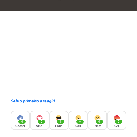
Seja o primeiro a reagir!
0
0
0
0
0
0
Gostei
Amei
Haha
Uau
Triste
Grr