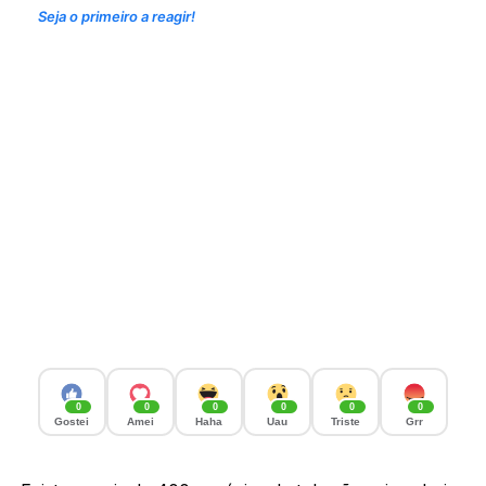
Seja o primeiro a reagir!
0
0
0
0
0
0
Gostei
Amei
Haha
Uau
Triste
Grr