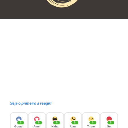
Seja o primeiro a reagir!
0
0
0
0
0
0
Gostei
Amei
Haha
Uau
Triste
Grr