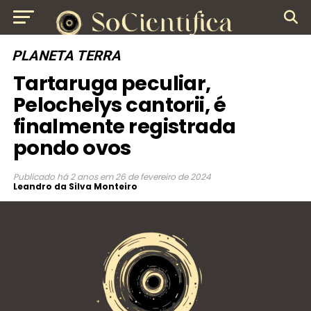
PLANETA TERRA
Tartaruga peculiar,
Pelochelys cantorii, é
finalmente registrada
pondo ovos
Publicado
há 2 anos
em
26 de fevereiro de 2024
Leandro da Silva Monteiro