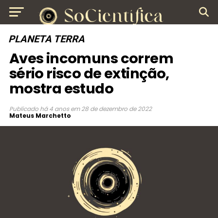
PLANETA TERRA
Aves incomuns correm
sério risco de extinção,
mostra estudo
Publicado
há 4 anos
em
28 de dezembro de 2022
Mateus Marchetto