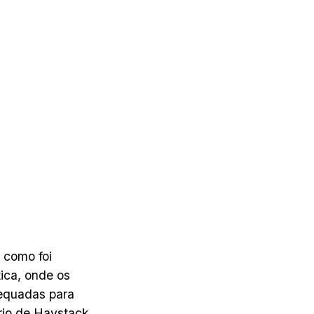
 como foi
ica, onde os
dequadas para
rio de Haystack,