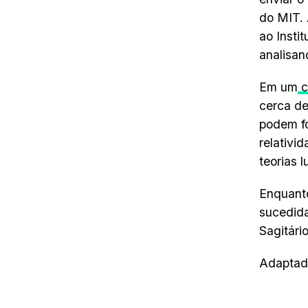
do MIT.
ao Insti
analisan
Em um
c
cerca d
podem f
relativi
teorias l
Enquanto
sucedida
Sagitári
Adaptado