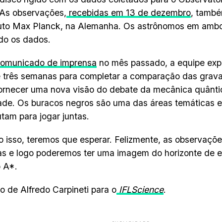
 As observações,
recebidas em 13 de dezembro
, també
tuto Max Planck, na Alemanha. Os astrônomos em ambo
do os dados.
omunicado de imprensa
no mês passado, a equipe expl
e três semanas para completar a comparação das grav
ornecer uma nova visão do debate da mecânica quânt
dade. Os buracos negros são uma das áreas temáticas 
utam para jogar juntas.
 isso, teremos que esperar. Felizmente, as observaçõ
s e logo poderemos ter uma imagem do horizonte de 
o A*.
 de Alfredo Carpineti para o
IFLScience
.