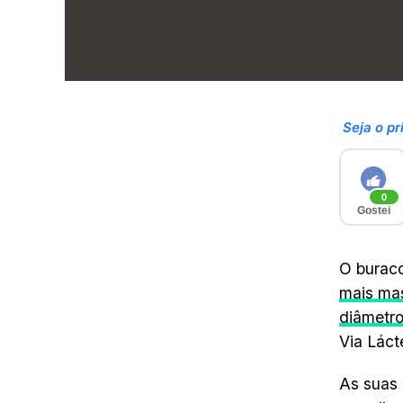
Seja o pr
0
Gostei
O buraco
mais mas
diâmetr
Via Láct
As suas 