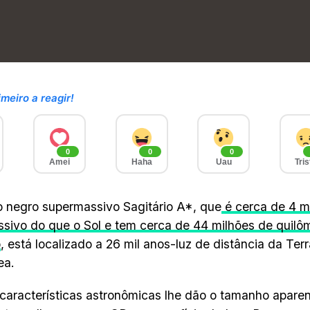
imeiro a reagir!
0
0
0
Amei
Haha
Uau
Tris
 negro supermassivo Sagitário A*, que
é cerca de 4 m
sivo do que o Sol e tem cerca de 44 milhões de quilô
o
, está localizado a 26 mil anos-luz de distância da Ter
ea.
características astronômicas lhe dão o tamanho aparen