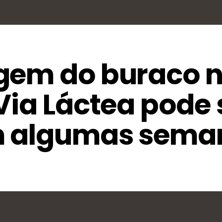
gem do buraco 
Via Láctea pode 
m algumas sema