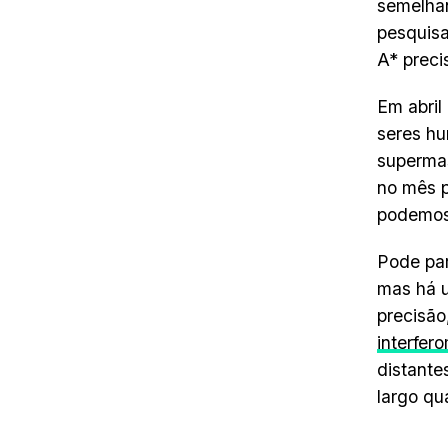
semelhan
pesquisa
A* preci
Em abril
seres hu
supermas
no mês p
podemos 
Pode par
mas há u
precisão
interfer
distante
largo qu