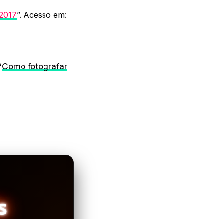
2017
”. Acesso em:
“
Como fotografar
s