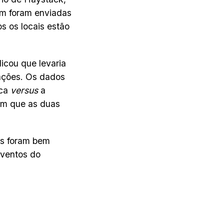
m foram enviadas
s os locais estão
icou que levaria
ações. Os dados
ica
versus
a
em que as duas
es foram bem
eventos do