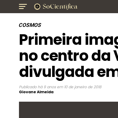
COSMOS
Primeira ima
no centro da 
divulgada e
Publicado
há 9 anos
em
10 de janeiro de 2018
Giovane Almeida