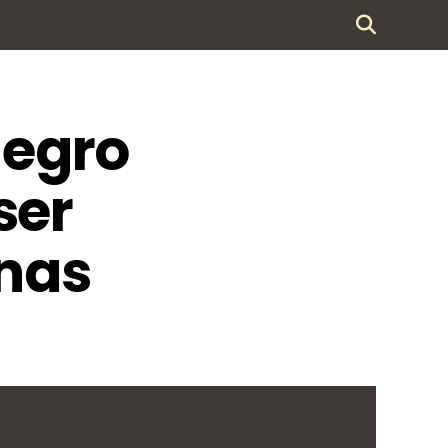
negro
ser
nas