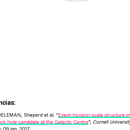
PUBLICIDADE
ncias:
ELEMAN, Sheperd et al. “
Event-horizon-scale structure i
ack hole candidate at the Galactic Centre
”;
Cornell Universit
: 09 jan. 2017.