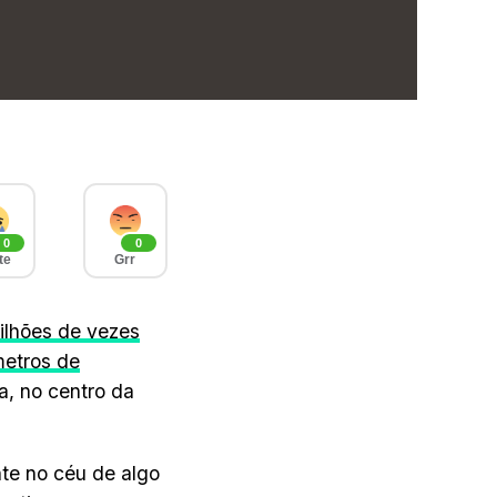
0
0
te
Grr
ilhões de vezes
metros de
ra, no centro da
te no céu de algo