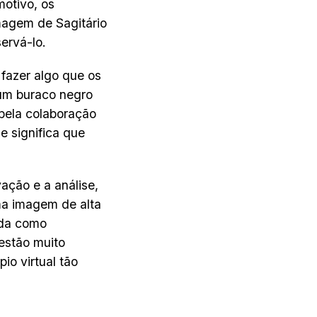
motivo, os
imagem de Sagitário
ervá-lo.
 fazer algo que os
um buraco negro
 pela colaboração
 significa que
ação e a análise,
uma imagem de alta
ida como
 estão muito
io virtual tão