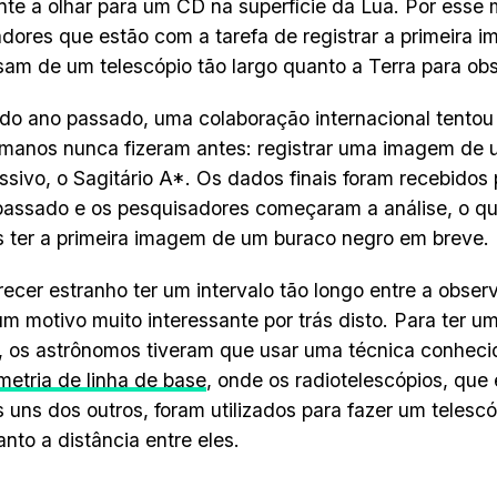
te a olhar para um CD na superfície da Lua. Por esse 
dores que estão com a tarefa de registrar a primeira 
sam de um telescópio tão largo quanto a Terra para obs
 do ano passado, uma colaboração internacional tentou
manos nunca fizeram antes: registrar uma imagem de 
sivo, o Sagitário A*. Os dados finais foram recebidos
assado e os pesquisadores começaram a análise, o que
ter a primeira imagem de um buraco negro em breve.
ecer estranho ter um intervalo tão longo entre a observ
m motivo muito interessante por trás disto. Para ter 
, os astrônomos tiveram que usar uma técnica conhec
ometria de linha de base
, onde os radiotelescópios, que
s uns dos outros, foram utilizados para fazer um telescóp
anto a distância entre eles.