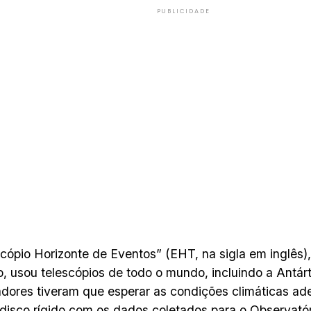
PUBLICIDADE
cópio Horizonte de Eventos” (EHT, na sigla em inglês),
 usou telescópios de todo o mundo, incluindo a Antárt
dores tiveram que esperar as condições climáticas a
 disco rígido com os dados coletados para o Observató