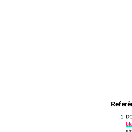
Referê
DO
bl
em