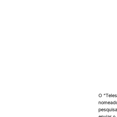
O “Teles
nomeado,
pesquisa
enviar o