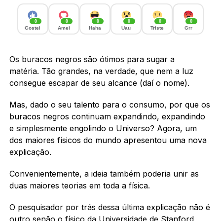
0
0
0
0
0
0
Gostei
Amei
Haha
Uau
Triste
Grr
Os buracos negros são ótimos para sugar a
matéria. Tão grandes, na verdade, que nem a luz
consegue escapar de seu alcance (daí o nome).
Mas, dado o seu talento para o consumo, por que os
buracos negros continuam expandindo, expandindo
e simplesmente engolindo o Universo? Agora, um
dos maiores físicos do mundo apresentou uma nova
explicação.
Convenientemente, a ideia também poderia unir as
duas maiores teorias em toda a física.
O pesquisador por trás dessa última explicação não é
outro senão o físico da Universidade de Stanford,