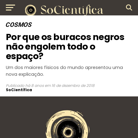
COSMOS
Por que os buracos negros
não engolem todo o
espaço?
Um dos maiores físicos do mundo apresentou uma
nova explicação.
Publicado
há 8 anos
em
16 de dezembro de 2018
SoCientífica